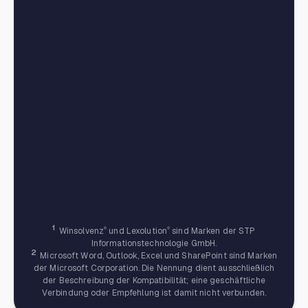
1
Winsolvenz
®
und Lexolution
®
sind Marken der STP
Informationstechnologie GmbH.
2
Microsoft Word, Outlook, Excel und SharePoint sind Marken
der Microsoft Corporation. Die Nennung dient ausschließlich
der Beschreibung der Kompatibilität; eine geschäftliche
Verbindung oder Empfehlung ist damit nicht verbunden.