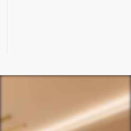
Unterlagen vollständig vorliegen.
Automatisierte Sachstandsberichte
Claid erstellt die Sachstandsmeldungen für
Gläubiger und Gericht basierend auf den laufenden
Eingängen automatisch.
Schlussbericht
Claid erstellt den Schlussbericht automatisch.