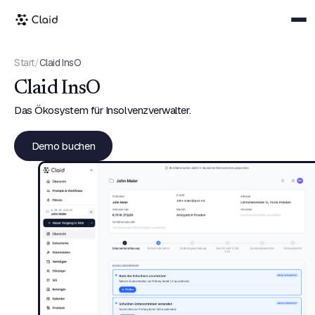
Start
/
Claid InsO
Claid InsO
Das Ökosystem für Insolvenzverwalter.
Demo buchen