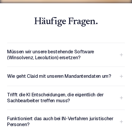
Häufige Fragen.
Müssen wir unsere bestehende Software
(Winsolvenz, Lexolution) ersetzen?
Nein. Claid InsO läuft auf Ihrer bestehenden Infrastruktur.
Wie geht Claid mit unseren Mandantendaten um?
Verfahrensdaten werden bidirektional zwischen Claid und
Winsolvenz oder Lexolution synchronisiert.
Jede Kanzlei arbeitet in einem isolierten Claid-Tenant. Inhalte
Trifft die KI Entscheidungen, die eigentlich der
Ihrer Akten werden nicht zum Modelltraining verwendet,
Sachbearbeiter treffen muss?
weder für Claid noch für Dritte. DSGVO, §§ 43e und 43a
BRAO sowie § 203 StGB werden eingehalten.
Nein. Claid verschlagwortet Dokumente und Forderungen,
Funktioniert das auch bei IN-Verfahren juristischer
extrahiert Daten und schlägt Entwürfe vor. Die Bewertung, ob
Personen?
eine Forderung anerkannt wird, ob eine Anfechtung verfolgt