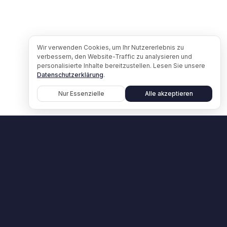
Wir verwenden Cookies, um Ihr Nutzererlebnis zu
verbessern, den Website-Traffic zu analysieren und
personalisierte Inhalte bereitzustellen. Lesen Sie unsere
Datenschutzerklärung
.
Nur Essenzielle
Alle akzeptieren
Lernen Sie Claid InsO in einer Demo
kennen.
Demo buchen